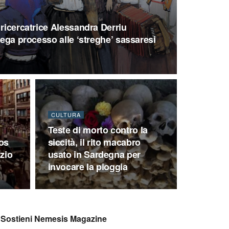
 ricercatrice Alessandra Derriu
mega processo alle ‘streghe’ sassaresi
CULTURA
Teste di morto contro la
Los
siccità, il rito macabro
izio
usato in Sardegna per
invocare la pioggia
Sostieni Nemesis Magazine