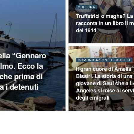
CULTURA
Truffatrici o maghe? La
racconta in un libro il 
del 1914
ella “Gennaro
COMUNICAZIONE E SOCIETÀ
Elmo. Ecco la
Il gran cuore di Amelia
 che prima di
Bissiri. La storia di una
giovane di Seui che a 
a i detenuti
Angeles si mise al serv
degli emigrati