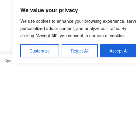
We value your privacy
We use cookies to enhance your browsing experience, serv
personalized ads or content, and analyze our traffic. By
clicking "Accept All", you consent to our use of cookies.
Customize
Reject All
Accept All
Questo sito utilizza cookie, anche di terze parti, al fine di migliorare
Info
Direttrice: Francesca Mulas
Nemesis Magazine è registrato al pubblico registro del