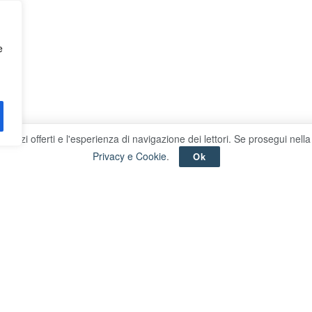
e
 i servizi offerti e l'esperienza di navigazione dei lettori. Se prosegui n
Privacy e Cookie
.
Ok
Hosting
N
Hosting: Tophost srl
Em
la
Piazza della Libertà 10, Roma