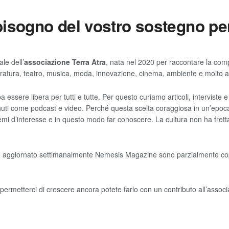
isogno del vostro sostegno per
le dell’
associazione Terra Atra
, nata nel 2020 per raccontare la comp
teratura, teatro, musica, moda, innovazione, cinema, ambiente e molto a
essere libera per tutti e tutte. Per questo curiamo articoli, interviste e
ti come podcast e video. Perché questa scelta coraggiosa in un’epoca 
i d’interesse e in questo modo far conoscere. La cultura non ha fretta 
 aggiornato settimanalmente Nemesis Magazine sono parzialmente copert
ermetterci di crescere ancora potete farlo con un contributo all’assoc