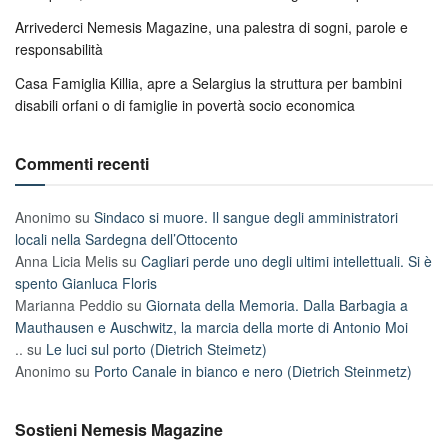
Arrivederci Nemesis Magazine, una palestra di sogni, parole e
responsabilità
Casa Famiglia Killia, apre a Selargius la struttura per bambini
disabili orfani o di famiglie in povertà socio economica
Commenti recenti
Anonimo
su
Sindaco si muore. Il sangue degli amministratori
locali nella Sardegna dell’Ottocento
Anna Licia Melis
su
Cagliari perde uno degli ultimi intellettuali. Si è
spento Gianluca Floris
Marianna Peddio
su
Giornata della Memoria. Dalla Barbagia a
Mauthausen e Auschwitz, la marcia della morte di Antonio Moi
..
su
Le luci sul porto (Dietrich Steimetz)
Anonimo
su
Porto Canale in bianco e nero (Dietrich Steinmetz)
Sostieni Nemesis Magazine