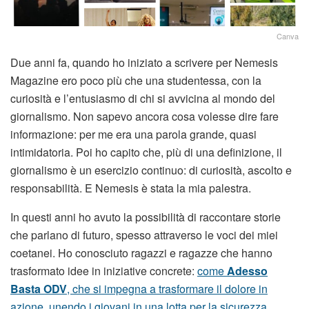
Canva
Due anni fa, quando ho iniziato a scrivere per Nemesis
Magazine ero poco più che una studentessa, con la
curiosità e l’entusiasmo di chi si avvicina al mondo del
giornalismo. Non sapevo ancora cosa volesse dire fare
informazione: per me era una parola grande, quasi
intimidatoria. Poi ho capito che, più di una definizione, il
giornalismo è un esercizio continuo: di curiosità, ascolto e
responsabilità. E Nemesis è stata la mia palestra.
In questi anni ho avuto la possibilità di raccontare storie
che parlano di futuro, spesso attraverso le voci dei miei
coetanei. Ho conosciuto ragazzi e ragazze che hanno
trasformato idee in iniziative concrete:
come
Adesso
Basta ODV
, che si impegna a trasformare il dolore in
azione, unendo i giovani in una lotta per la sicurezza