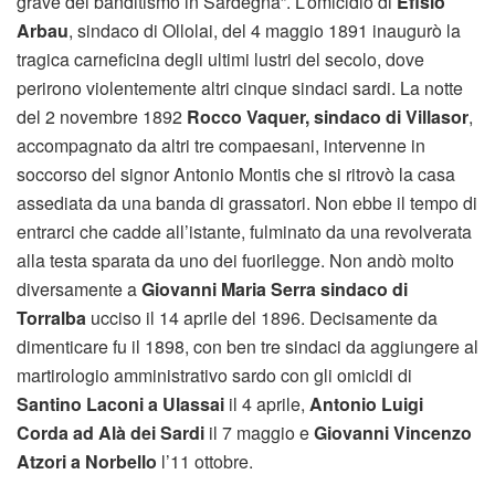
grave del banditismo in Sardegna”. L’omicidio di
Efisio
Arbau
, sindaco di Ollolai, del 4 maggio 1891 inaugurò la
tragica carneficina degli ultimi lustri del secolo, dove
perirono violentemente altri cinque sindaci sardi. La notte
del 2 novembre 1892
Rocco Vaquer, sindaco di Villasor
,
accompagnato da altri tre compaesani, intervenne in
soccorso del signor Antonio Montis che si ritrovò la casa
assediata da una banda di grassatori. Non ebbe il tempo di
entrarci che cadde all’istante, fulminato da una revolverata
alla testa sparata da uno dei fuorilegge. Non andò molto
diversamente a
Giovanni Maria Serra sindaco di
Torralba
ucciso il 14 aprile del 1896. Decisamente da
dimenticare fu il 1898, con ben tre sindaci da aggiungere al
martirologio amministrativo sardo con gli omicidi di
Santino Laconi a Ulassai
il 4 aprile,
Antonio Luigi
Corda ad Alà dei Sardi
il 7 maggio e
Giovanni Vincenzo
Atzori a Norbello
l’11 ottobre.