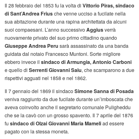
Il 28 febbraio del 1853 fu la volta di
Vittorio Piras, sindaco
di Sant’Andrea Frius
che venne ucciso a fucilate nella
sua abitazione durante una rapina architettata da alcuni
suoi compaesani. L’anno successivo
Aggius
verrà
nuovamente privato del suo primo cittadino quando
Giuseppe Andrea Peru
sarà
assassinato da una banda
guidata dal notaio Francesco Muntoni. Sorte migliore
ebbero invece il
sindaco di Armungia, Antonio Carboni
e quello di
Serrenti Giovanni Saiu
, che scamparono a due
rispettivi agguati nel 1858 e nel 1862.
Il 7 gennaio del 1869 il sindaco
Simone Sanna di Posada
veniva raggiunto da due fucilate durante un’imboscata che
aveva coinvolto anche il segretario comunale Puligheddu
che se la cavò con un grosso spavento. Il 7 aprile del 1876
fu
sindaco di Olzai
Giovanni Maria Mameli
ad essere
pagato con la stessa moneta.