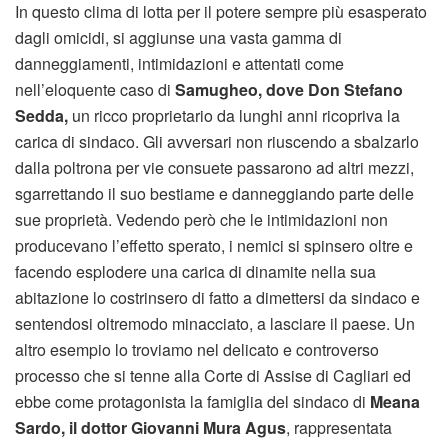
In questo clima di lotta per il potere sempre più esasperato
dagli omicidi, si aggiunse una vasta gamma di
danneggiamenti, intimidazioni e attentati come
nell’eloquente caso di
Samugheo, dove Don Stefano
Sedda,
un ricco proprietario da lunghi anni ricopriva la
carica di sindaco. Gli avversari non riuscendo a sbalzarlo
dalla poltrona per vie consuete passarono ad altri mezzi,
sgarrettando il suo bestiame e danneggiando parte delle
sue proprietà. Vedendo però che le intimidazioni non
producevano l’effetto sperato, i nemici si spinsero oltre e
facendo esplodere una carica di dinamite nella sua
abitazione lo costrinsero di fatto a dimettersi da sindaco e
sentendosi oltremodo minacciato, a lasciare il paese. Un
altro esempio lo troviamo nel delicato e controverso
processo che si tenne alla Corte di Assise di Cagliari ed
ebbe come protagonista la famiglia del sindaco di
Meana
Sardo, il dottor Giovanni Mura Agus
, rappresentata