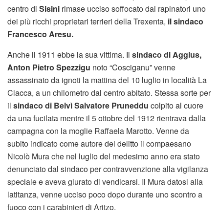
centro di
Sisini
rimase ucciso soffocato dai rapinatori uno
dei più ricchi proprietari terrieri della Trexenta,
il sindaco
Francesco Aresu.
Anche il 1911 ebbe la sua vittima. Il
sindaco di Aggius,
Anton Pietro Spezzigu
noto “Cosciganu” venne
assassinato da ignoti la mattina del 10 luglio in località La
Ciacca, a un chilometro dal centro abitato. Stessa sorte per
il
sindaco di Belvì Salvatore Pruneddu
colpito al cuore
da una fucilata mentre il 5 ottobre del 1912 rientrava dalla
campagna con la moglie Raffaela Marotto. Venne da
subito indicato come autore del delitto il compaesano
Nicolò Mura che nel luglio del medesimo anno era stato
denunciato dal sindaco per contravvenzione alla vigilanza
speciale e aveva giurato di vendicarsi. Il Mura datosi alla
latitanza, venne ucciso poco dopo durante uno scontro a
fuoco con i carabinieri di Aritzo.