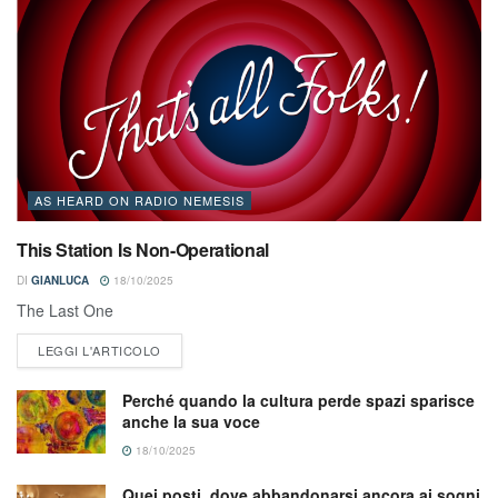
AS HEARD ON RADIO NEMESIS
This Station Is Non-Operational
DI
GIANLUCA
18/10/2025
The Last One
LEGGI L'ARTICOLO
Perché quando la cultura perde spazi sparisce
anche la sua voce
18/10/2025
Quei posti, dove abbandonarsi ancora ai sogni