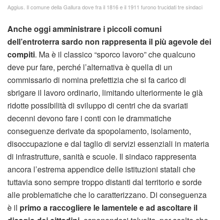
Aggius. Il comune della Gallura dove fra il 1816 e il 1911 furono trucidati tre sindaci
Anche oggi amministrare i piccoli comuni
dell’entroterra sardo non rappresenta il più agevole dei
compiti
. Ma è il classico “sporco lavoro” che qualcuno
deve pur fare, perché l’alternativa è quella di un
commissario di nomina prefettizia che si fa carico di
sbrigare il lavoro ordinario, limitando ulteriormente le già
ridotte possibilità di sviluppo di centri che da svariati
decenni devono fare i conti con le drammatiche
conseguenze derivate da spopolamento, isolamento,
disoccupazione e dal taglio di servizi essenziali in materia
di infrastrutture, sanità e scuole. Il sindaco rappresenta
ancora l’estrema appendice delle istituzioni statali che
tuttavia sono sempre troppo distanti dal territorio e sorde
alle problematiche che lo caratterizzano. Di conseguenza
è il
primo a raccogliere le lamentele e ad ascoltare il