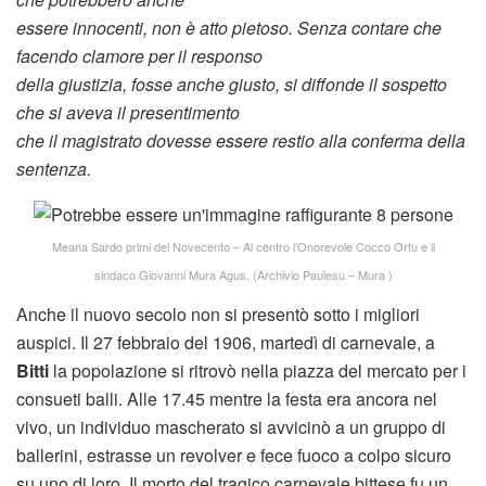
essere innocenti, non è atto pietoso. Senza contare che
facendo clamore per il responso
della giustizia, fosse anche giusto, si diffonde il sospetto
che si aveva il presentimento
che il magistrato dovesse essere restio alla conferma della
sentenza.
Meana Sardo primi del Novecento – Al centro l’Onorevole Cocco Ortu e il
sindaco Giovanni Mura Agus. (Archivio Paulesu – Mura )
Anche il nuovo secolo non si presentò sotto i migliori
auspici. Il 27 febbraio del 1906, martedì di carnevale, a
Bitti
la popolazione si ritrovò nella piazza del mercato per i
consueti balli. Alle 17.45 mentre la festa era ancora nel
vivo, un individuo mascherato si avvicinò a un gruppo di
ballerini, estrasse un revolver e fece fuoco a colpo sicuro
su uno di loro. Il morto del tragico carnevale bittese fu un