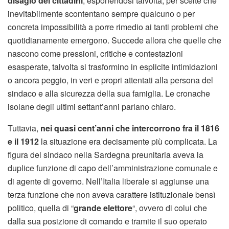
disagio dei cittadini
, esponendosi talvolta, per scelte che
inevitabilmente scontentano sempre qualcuno o per
concreta impossibilità a porre rimedio ai tanti problemi che
quotidianamente emergono. Succede allora che quelle che
nascono come pressioni, critiche e contestazioni
esasperate, talvolta si trasformino in esplicite intimidazioni
o ancora peggio, in veri e propri attentati alla persona del
sindaco e alla sicurezza della sua famiglia. Le cronache
isolane degli ultimi settant’anni parlano chiaro.
Tuttavia,
nei quasi cent’anni che intercorrono fra il 1816
e il 1912
la situazione era decisamente più complicata. La
figura del sindaco nella Sardegna preunitaria aveva la
duplice funzione di capo dell’amministrazione comunale e
di agente di governo. Nell’Italia liberale si aggiunse una
terza funzione che non aveva carattere istituzionale bensì
politico, quella di “
grande elettore
“, ovvero di colui che
dalla sua posizione di comando e tramite il suo operato