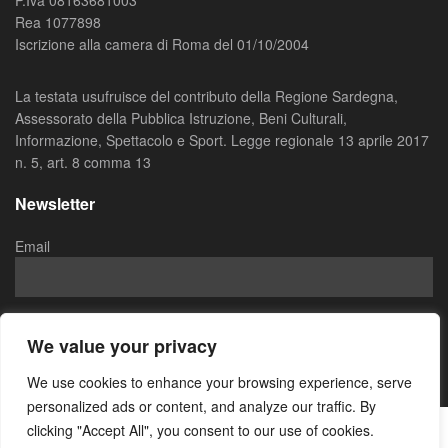
P.Iva 08163681003
Rea 1077898
Iscrizione alla camera di Roma del 01/10/2004
La testata usufruisce del contributo della Regione Sardegna,
Assessorato della Pubblica Istruzione, Beni Culturali,
Informazione, Spettacolo e Sport. Legge regionale 13 aprile 2017
n. 5, art. 8 comma 13
Newsletter
Email
Ho letto e accettato la
Privacy Policy
We value your privacy
We use cookies to enhance your browsing experience, serve
personalized ads or content, and analyze our traffic. By
Questo sito utilizza cookie, anche di terze parti, al fine di migliorare
clicking "Accept All", you consent to our use of cookies.