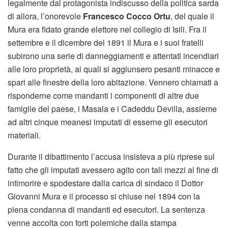
legalmente dal protagonista indiscusso della politica sarda
di allora, l’onorevole
Francesco Cocco Ortu
, del quale il
Mura era fidato grande elettore nel collegio di Isili. Fra il
settembre e il dicembre del 1891 il Mura e i suoi fratelli
subirono una serie di danneggiamenti e attentati incendiari
alle loro proprietà, ai quali si aggiunsero pesanti minacce e
spari alle finestre della loro abitazione. Vennero chiamati a
risponderne come mandanti i componenti di altre due
famiglie del paese, i Masala e i Cadeddu Devilla, assieme
ad altri cinque meanesi imputati di esserne gli esecutori
materiali.
Durante il dibattimento l’accusa insisteva a più riprese sul
fatto che gli imputati avessero agito con tali mezzi al fine di
intimorire e spodestare dalla carica di sindaco il Dottor
Giovanni Mura e il processo si chiuse nel 1894 con la
piena condanna di mandanti ed esecutori. La sentenza
venne accolta con forti polemiche dalla stampa