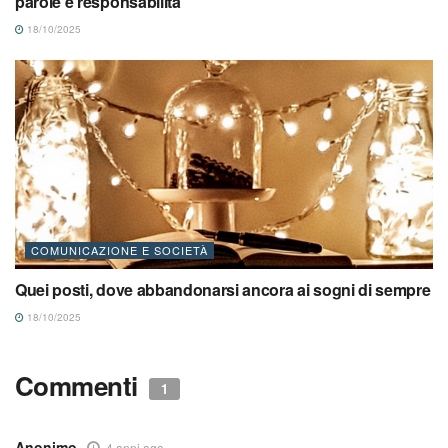
parole e responsabilità
18/10/2025
COMUNICAZIONE E SOCIETÀ
Quei posti, dove abbandonarsi ancora ai sogni di sempre
18/10/2025
Commenti
1
Anonimo
4 anni ago