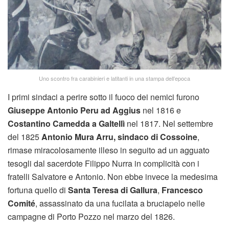
Uno scontro fra carabinieri e latitanti in una stampa dell’epoca
I primi sindaci a perire sotto il fuoco dei nemici furono
Giuseppe Antonio Peru ad Aggius
nel 1816 e
Costantino Camedda a Galtellì
nel 1817. Nel settembre
del 1825
Antonio Mura Arru, sindaco di Cossoine
,
rimase miracolosamente illeso in seguito ad un agguato
tesogli dal sacerdote Filippo Nurra in complicità con i
fratelli Salvatore e Antonio. Non ebbe invece la medesima
fortuna quello di
Santa Teresa di Gallura
,
Francesco
Comité
, assassinato da una fucilata a bruciapelo nelle
campagne di Porto Pozzo nel marzo del 1826.