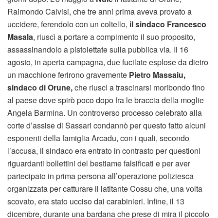
Raimondo Calvisi, che tre anni prima aveva provato a
uccidere, ferendolo con un coltello,
il sindaco Francesco
Masala
, riuscì a portare a compimento il suo proposito,
assassinandolo a pistolettate sulla pubblica via. Il 16
agosto, in aperta campagna, due fucilate esplose da dietro
un macchione ferirono gravemente
Pietro Massaiu,
sindaco di Orune,
che riuscì a trascinarsi moribondo fino
al paese dove spirò poco dopo fra le braccia della moglie
Angela Barmina. Un controverso processo celebrato alla
corte d’assise di Sassari condannò per questo fatto alcuni
esponenti della famiglia Arcadu, con i quali, secondo
l’accusa, il sindaco era entrato in contrasto per questioni
riguardanti bollettini del bestiame falsificati e per aver
partecipato in prima persona all’operazione poliziesca
organizzata per catturare il latitante Cossu che, una volta
scovato, era stato ucciso dai carabinieri. Infine, il 13
dicembre, durante una bardana che prese di mira il piccolo