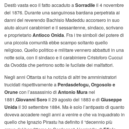
Destò vasta eco il fatto accaduto a
Sorradile
il 4 novembre
del 1876. Durante una sanguinosa bardana perpetrata ai
danni del reverendo Bachisio Madeddu accorsero in suo
aiuto alcuni carabinieri e il sessantenne, sindaco, scrivano
e proprietario
Antioco Onida
. Fra i tre simboli del potere di
una piccola comunità ebbe scampo soltanto quello
religioso. Quello politico e militare vennero abbattuti in una
notte sola, con il sindaco e il carabiniere Cristoforo Cuccui
da Ovodda che perirono sotto le fucilate dei malfattori.
Negli anni Ottanta si ha notizia di altri tre amministratori
trucidati rispettivamente a
Perdasdefogu, Orgosolo e
Orune
con l’assassinio di
Antonio Mura
nel
1881,
Giovanni Soro
il 29 agosto del 1883 e di
Giuseppe
Unida
il 30 settembre 1884. Ma è solo l’antipasto di quanto
doveva accadere negli anni a venire e che va inquadrato in
quello che Ignazio Pirastu ha definito il “decennio più