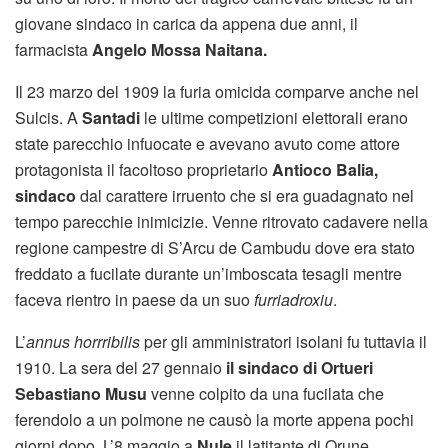
giovane sindaco in carica da appena due anni, il
farmacista
Angelo Mossa Naitana.
Il 23 marzo del 1909 la furia omicida comparve anche nel
Sulcis. A
Santadi
le ultime competizioni elettorali erano
state parecchio infuocate e avevano avuto come attore
protagonista il facoltoso proprietario
Antioco Balia,
sindaco
dal carattere irruento che si era guadagnato nel
tempo parecchie inimicizie. Venne ritrovato cadavere nella
regione campestre di S’Arcu de Cambudu dove era stato
freddato a fucilate durante un’imboscata tesagli mentre
faceva rientro in paese da un suo
furriadroxiu
.
L’
annus horrribilis
per gli amministratori isolani fu tuttavia il
1910. La sera del 27 gennaio
il sindaco di Ortueri
Sebastiano Musu
venne colpito da una fucilata che
ferendolo a un polmone ne causò la morte appena pochi
giorni dopo. L’8 maggio a
Nule
il latitante di Orune,