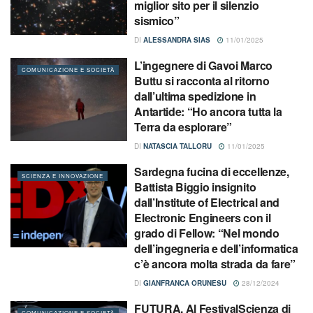
miglior sito per il silenzio
sismico”
DI
ALESSANDRA SIAS
11/01/2025
L’ingegnere di Gavoi Marco
COMUNICAZIONE E SOCIETÀ
Buttu si racconta al ritorno
dall’ultima spedizione in
Antartide: “Ho ancora tutta la
Terra da esplorare”
DI
NATASCIA TALLORU
11/01/2025
Sardegna fucina di eccellenze,
SCIENZA E INNOVAZIONE
Battista Biggio insignito
dall’Institute of Electrical and
Electronic Engineers con il
grado di Fellow: “Nel mondo
dell’ingegneria e dell’informatica
c’è ancora molta strada da fare”
DI
GIANFRANCA ORUNESU
28/12/2024
FUTURA. Al FestivalScienza di
COMUNICAZIONE E SOCIETÀ