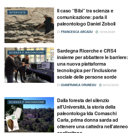
Il caso “Bibi” tra scienza e
INTERVISTE
comunicazione: parla il
paleontologo Daniel Zoboli
DI
FRANCESCA ARCADU
19/04/2025
Sardegna Ricerche e CRS4
SCIENZA E INNOVAZIONE
insieme per abbattere le barriere:
una nuova piattaforma
tecnologica per l’inclusione
sociale delle persone sorde
DI
GIANFRANCA ORUNESU
08/03/2025
Dalla foresta del silenzio
SCIENZA E INNOVAZIONE
all’Università, la storia della
paleontologa Ida Comaschi
Caria, prima donna sarda ad
ottenere una cattedra nell’ateneo
cagliaritano