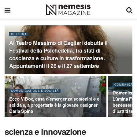
CULTURA
Al Teatro Massimo di Cagliari debutta il
Festival della Psichedelia, tra stati di
coscienza e culture in trasformazione.
Appuntamenti il 26 e il 27 settembre
COMUNICAZI
COMUNICAZIONE E SOCIETÀ
Domenica 22 
Ecco ViBox, casa d’emergenza sostenibile e
Lùmina Fest
solidale, a progettarla è la giovane designer
benessere t
Daria Spina
dibattiti tem
scienza e innovazione