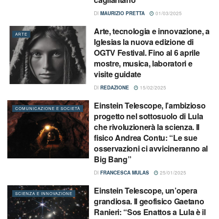
DI
MAURIZIO PRETTA
01/03/2025
Arte, tecnologia e innovazione, a
ARTE
Iglesias la nuova edizione di
OGTV Festival. Fino al 6 aprile
mostre, musica, laboratori e
visite guidate
DI
REDAZIONE
15/02/2025
Einstein Telescope, l’ambizioso
COMUNICAZIONE E SOCIETÀ
progetto nel sottosuolo di Lula
che rivoluzionerà la scienza. Il
fisico Andrea Contu: “Le sue
osservazioni ci avvicineranno al
Big Bang”
DI
FRANCESCA MULAS
25/01/2025
Einstein Telescope, un’opera
SCIENZA E INNOVAZIONE
grandiosa. Il geofisico Gaetano
Ranieri: “Sos Enattos a Lula è il