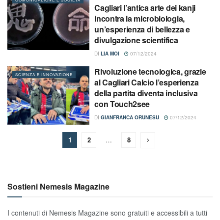
Cagliari l’antica arte dei kanji
incontra la microbiologia,
un’esperienza di bellezza e
divulgazione scientifica
DI
LIA MOI
07/12/2024
Rivoluzione tecnologica, grazie
SCIENZA E INNOVAZIONE
al Cagliari Calcio l’esperienza
della partita diventa inclusiva
con Touch2see
DI
GIANFRANCA ORUNESU
07/12/2024
1
2
…
8
Sostieni Nemesis Magazine
I contenuti di Nemesis Magazine sono gratuiti e accessibili a tutti