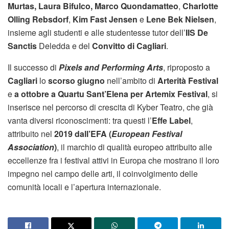
Murtas, Laura Bifulco, Marco Quondamatteo
,
Charlotte
Olling Rebsdorf
,
Kim Fast Jensen
e
Lene Bek Nielsen
,
insieme agli studenti e alle studentesse tutor dell’
IIS De
Sanctis
Deledda e del
Convitto di Cagliari
.
Il successo di
Pixels and Performing Arts
, riproposto a
Cagliari
lo
scorso giugno
nell’ambito di
Arterità Festival
e
a ottobre a Quartu Sant’Elena per Artemix Festival
, si
inserisce nel percorso di crescita di Kyber Teatro, che già
vanta diversi riconoscimenti: tra questi l’
Effe Label
,
attribuito nel
2019 dall’EFA (
European Festival
Association
)
, il marchio di qualità europeo attribuito alle
eccellenze fra i festival attivi in Europa che mostrano il loro
impegno nel campo delle arti, il coinvolgimento delle
comunità locali e l’apertura internazionale.