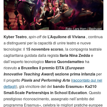
Kyber Teatro
,
spin-off
de
L’Aquilone di Viviana
, continua
a distinguersi per la capacità di unire teatro e nuove
tecnologie: il
15 novembre scorso
, la compagnia teatrale
cagliaritana guidata dalla regista
Ilaria Nina Zedda
e
dall’esperto tecnologico
Marco Quondamatteo
ha
ricevuto
a Bruxelles il premio EITA (
European
Innovative Teaching Award
)
sezione prima infanzia
per
il progetto
Pixels and Performing Arts
(
raccontato qui nei
dettagli
), già vincitore del del
bando Erasmus+ Ka210
Small-Scale Partnerships in School Education
. Questo
prestigioso riconoscimento, assegnato nell’ambito del
programma Erasmus+, celebra le migliori pratiche europee