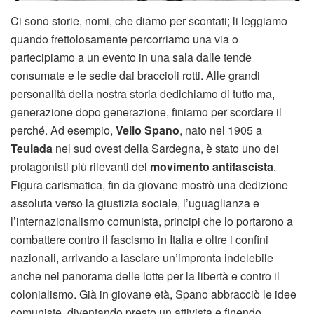
Ci sono storie, nomi, che diamo per scontati; li leggiamo
quando frettolosamente percorriamo una via o
partecipiamo a un evento in una sala dalle tende
consumate e le sedie dai braccioli rotti. Alle grandi
personalità della nostra storia dedichiamo di tutto ma,
generazione dopo generazione, finiamo per scordare il
perché. Ad esempio,
Velio Spano
, nato nel 1905 a
Teulada
nel sud ovest della Sardegna, è stato uno dei
protagonisti più rilevanti del
movimento antifascista
.
Figura carismatica, fin da giovane mostrò una dedizione
assoluta verso la giustizia sociale, l’uguaglianza e
l’internazionalismo comunista, principi che lo portarono a
combattere contro il fascismo in Italia e oltre i confini
nazionali, arrivando a lasciare un’impronta indelebile
anche nel panorama delle lotte per la libertà e contro il
colonialismo. Già in giovane età, Spano abbracciò le idee
comuniste, diventando presto un attivista e finendo