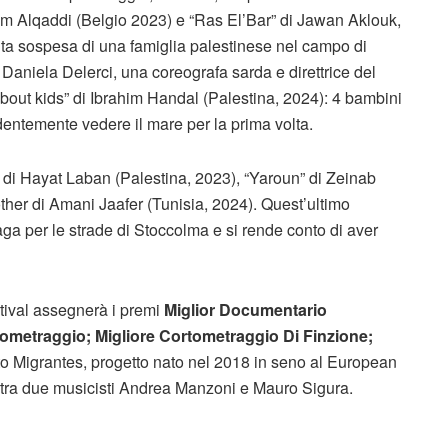
Hazem Alqaddi (Belgio 2023) e “Ras El’Bar” di Jawan Aklouk,
ita sospesa di una famiglia palestinese nel campo di
a Daniela Delerci, una coreografa sarda e direttrice del
bout kids” di Ibrahim Handal (Palestina, 2024): 4 bambini
ntemente vedere il mare per la prima volta.
di Hayat Laban (Palestina, 2023), “Yaroun” di Zeinab
ther di Amani Jaafer (Tunisia, 2024). Quest’ultimo
ga per le strade di Stoccolma e si rende conto di aver
stival assegnerà i premi
Miglior Documentario
metraggio; Migliore Cortometraggio Di Finzione;
rto Migrantes, progetto nato nel 2018 in seno al European
o tra due musicisti Andrea Manzoni e Mauro Sigura.