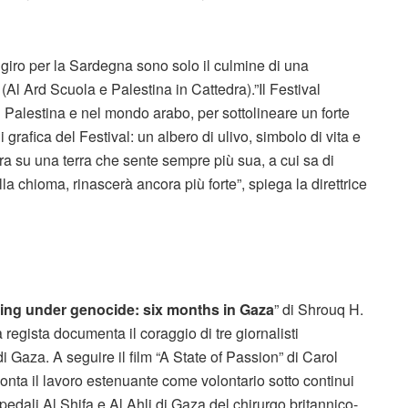
n giro per la Sardegna sono solo il culmine di una
Al Ard Scuola e Palestina in Cattedra).”Il Festival
in Palestina e nel mondo arabo, per sottolineare un forte
 grafica del Festival: un albero di ulivo, simbolo di vita e
ora su una terra che sente sempre più sua, a cui sa di
la chioma, rinascerà ancora più forte”, spiega la direttrice
ing under genocide: six months in Gaza
” di Shrouq H.
 regista documenta il coraggio di tre giornalisti
i Gaza. A seguire il film “A State of Passion” di Carol
ta il lavoro estenuante come volontario sotto continui
dali Al Shifa e Al Ahli di Gaza del chirurgo britannico-