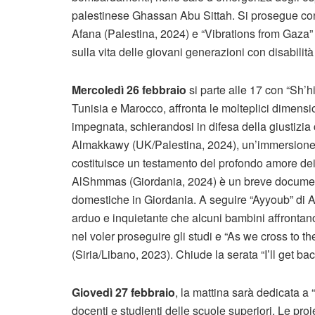
palestinese Ghassan Abu Sittah. Si prosegue co
Afana (Palestina, 2024) e “Vibrations from Gaza
sulla vita delle giovani generazioni con disabilità
Mercoledì 26 febbraio
si parte alle 17 con “Sh’hi
Tunisia e Marocco, affronta le molteplici dimensi
impegnata, schierandosi in difesa della giustizia
Almakkawy (UK/Palestina, 2024), un’immersione n
costituisce un testamento del profondo amore de
AlShmmas (Giordania, 2024) è un breve documentar
domestiche in Giordania. A seguire “Ayyoub” di A
arduo e inquietante che alcuni bambini affronta
nel voler proseguire gli studi e “As we cross to
(Siria/Libano, 2023). Chiude la serata “I’ll get b
Giovedì 27 febbraio
, la mattina sarà dedicata a
docenti e studienti delle scuole superiori. Le pro