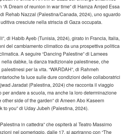
n “A Dream of reunion in war time” di Hamza Amjed Essa
” di Rehab Nazzal (Palestina/Canada, 2024), uno sguardo
 uditiva cresciute nella striscia di Gaza occupata.
li”, di Habib Ayeb (Tunisia, 2024), girato in Francia, Italia,
oni del cambiamento climatico da una prospettiva politica
 climatica. A seguire “Dancing Palestine” di Lamees
ella dabke, la danza tradizionale palestinese, che
i palestinesi per la vita. “WARDAH”, di Rahmeh
ioche fa luce sulle dure condizioni delle collaboratrici
jwad Jaradat (Palestina, 2024) che racconta il viaggio
no per andare a scuola, ma anche la loro determinazione
 the other side of the garden” di Ameen Abo Kaseem
ack to you” di Uday Jubeh (Palestina, 2024).
 “Palestina in cattedra” che ospiterà al Teatro Massimo
iezioni nel pomeriggio, dalle 17, si apriranno con “The