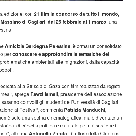
a edizione: con 21
film in concorso da tutto il mondo,
 Massimo di Cagliari, dal 25 febbraio al 1 marzo
, una
estina.
one
Amicizia Sardegna Palestina
, è ormai un consolidato
no per
conoscere e approfondire le tematiche del
lle problematiche ambientali alle migrazioni, dalla capacità
popoli.
dicata alla Striscia di Gaza con film realizzati da registi
 mesi”, spiega
Fawzi Ismail
, presidente dell’associazione
ranno coinvolti gli studenti dell’Università di Cagliari
ipazione al Festival”, commenta
Patrizia Manduchi
,
i non è solo una vetrina cinematografica, ma è diventato un
orica, di crescita politica e culturale per chi sostiene il
ione”, afferma
Antonello Zanda
, direttore della Cineteca