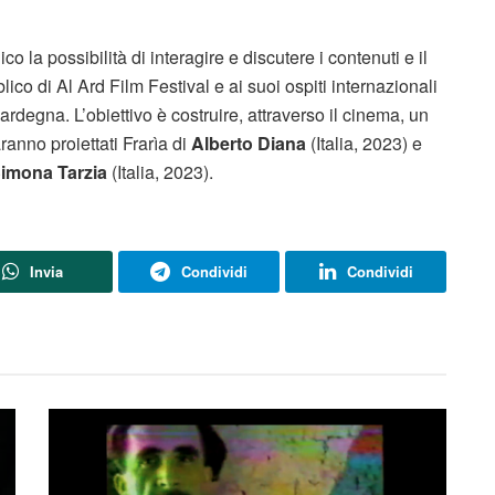
blico la possibilità di interagire e discutere i contenuti e il
lico di Al Ard Film Festival e ai suoi ospiti internazionali
rdegna. L’obiettivo è costruire, attraverso il cinema, un
anno proiettati Frarìa di
Alberto Diana
(Italia, 2023) e
 Simona Tarzia
(Italia, 2023).
Invia
Condividi
Condividi