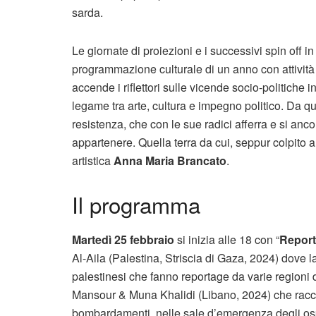
sarda.
Le giornate di proiezioni e i successivi spin off i
programmazione culturale di un anno con attività (
accende i riflettori sulle vicende socio-politiche 
legame tra arte, cultura e impegno politico. Da qui
resistenza, che con le sue radici afferra e si anc
appartenere. Quella terra da cui, seppur colpito al
artistica
Anna Maria Brancato
.
Il programma
Martedì 25 febbraio
si inizia alle 18 con “
Report
Al-Aila (Palestina, Striscia di Gaza, 2024) dove la
palestinesi che fanno reportage da varie regioni d
Mansour & Muna Khalidi (Libano, 2024) che raccon
bombardamenti, nelle sale d’emergenza degli ospe