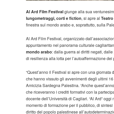
Al Ard Film Festival
giunge alla sua ventunesim
lungometraggi, corti e fiction
, si apre al
Teatro
finestra sul mondo arabo e, soprattutto, sulla Pal
Al Ard Film Festival, organizzato dall’associazi
appuntamento nel panorama culturale cagliarita
mondo arabo
: dalla guerra ai diritti negati, da
di resilienza alla lotta per l’autoaffermazione dei 
“Quest’anno il Festival si apre con una giornata de
che hanno vissuto gli avvenimenti degli ultimi 16
Amicizia Sardegna Palestina. “Anche quest’anno sa
che riceveranno i crediti formativi con la partec
docente dell’Università di Cagliari. “Al Ard” ogg
momento di formazione per il pubblico, di sintesi st
diritto del popolo palestinese all’autodeterminaz