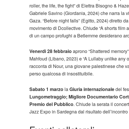
roller, the life, the fight” di Elettra Bisogno & 
Gabriele Savino (Giordania, 2024) che narra la v
Gaza. “Before night falls” (Egitto, 2024) diretto d
movimento di Dcollective. Chiude “A shorts film a
di un campo profughi a Betlemme desiderano arde
Venerdì 28 febbraio
aprono “Shattered memory” 
Mahfoud (Libano, 2023) e “A Lullaby unlike any o
racconta di Nour, una giovane palestinese che va
perso qualcosa di insostituibile.
Sabato 1 marzo
la
Giuria internazionale
del fe
Lungometraggio; Migliore Documentario Corto
Premio del Pubblico
. Chiude la serata il conce
Jazz Expo in Sardegna dal risultato dell’incontr