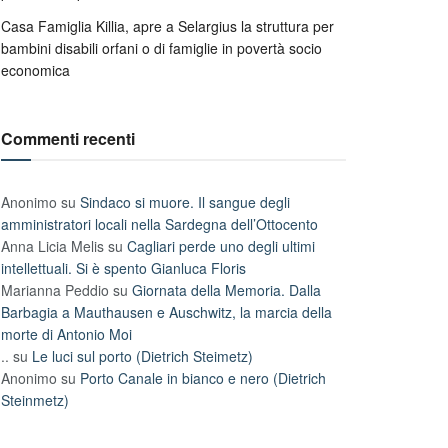
Casa Famiglia Killia, apre a Selargius la struttura per
bambini disabili orfani o di famiglie in povertà socio
economica
Commenti recenti
Anonimo
su
Sindaco si muore. Il sangue degli
amministratori locali nella Sardegna dell’Ottocento
Anna Licia Melis
su
Cagliari perde uno degli ultimi
intellettuali. Si è spento Gianluca Floris
Marianna Peddio
su
Giornata della Memoria. Dalla
Barbagia a Mauthausen e Auschwitz, la marcia della
morte di Antonio Moi
..
su
Le luci sul porto (Dietrich Steimetz)
Anonimo
su
Porto Canale in bianco e nero (Dietrich
Steinmetz)