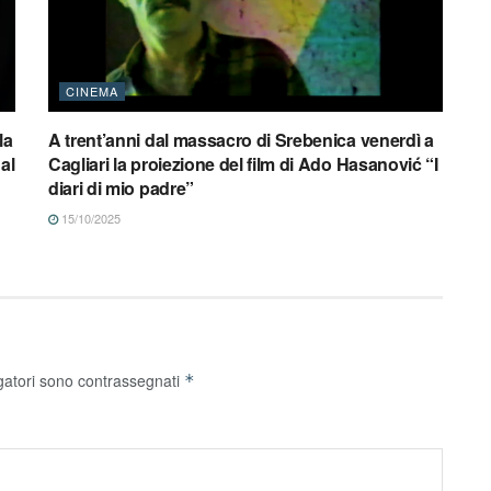
CINEMA
la
A trent’anni dal massacro di Srebenica venerdì a
al
Cagliari la proiezione del film di Ado Hasanović “I
diari di mio padre”
15/10/2025
gatori sono contrassegnati
*