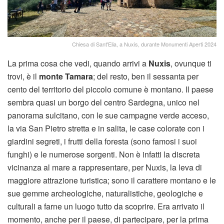
Chiesa di Sant'Elia, a Nuxis, durante Monumenti Aperti 2024
La prima cosa che vedi, quando arrivi a
Nuxis
, ovunque ti
trovi, è il
monte Tamara
; del resto, ben il sessanta per
cento del territorio del piccolo comune è montano. Il paese
sembra quasi un borgo del centro Sardegna, unico nel
panorama sulcitano, con le sue campagne verde acceso,
la via San Pietro stretta e in salita, le case colorate con i
giardini segreti, i frutti della foresta (sono famosi i suoi
funghi) e le numerose sorgenti. Non è infatti la discreta
vicinanza al mare a rappresentare, per Nuxis, la leva di
maggiore attrazione turistica; sono il carattere montano e le
sue gemme archeologiche, naturalistiche, geologiche e
culturali a farne un luogo tutto da scoprire. Era arrivato il
momento, anche per il paese, di partecipare, per la prima