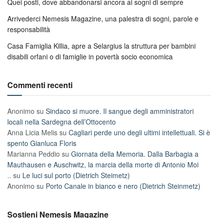
Quei posti, dove abbandonarsi ancora ai sogni di sempre
Arrivederci Nemesis Magazine, una palestra di sogni, parole e
responsabilità
Casa Famiglia Killia, apre a Selargius la struttura per bambini
disabili orfani o di famiglie in povertà socio economica
Commenti recenti
Anonimo
su
Sindaco si muore. Il sangue degli amministratori
locali nella Sardegna dell’Ottocento
Anna Licia Melis
su
Cagliari perde uno degli ultimi intellettuali. Si è
spento Gianluca Floris
Marianna Peddio
su
Giornata della Memoria. Dalla Barbagia a
Mauthausen e Auschwitz, la marcia della morte di Antonio Moi
..
su
Le luci sul porto (Dietrich Steimetz)
Anonimo
su
Porto Canale in bianco e nero (Dietrich Steinmetz)
Sostieni Nemesis Magazine