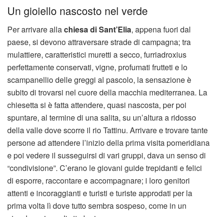
Un gioiello nascosto nel verde
Per arrivare alla
chiesa di Sant’Elia
, appena fuori dal
paese, si devono attraversare strade di campagna; tra
mulattiere, caratteristici muretti a secco, furriadroxius
perfettamente conservati, vigne, profumati frutteti e lo
scampanellio delle greggi al pascolo, la sensazione è
subito di trovarsi nel cuore della macchia mediterranea. La
chiesetta si è fatta attendere, quasi nascosta, per poi
spuntare, al termine di una salita, su un’altura a ridosso
della valle dove scorre il rio Tattinu. Arrivare e trovare tante
persone ad attendere l’inizio della prima visita pomeridiana
e poi vedere il susseguirsi di vari gruppi, dava un senso di
“condivisione”. C’erano le giovani guide trepidanti e felici
di esporre, raccontare e accompagnare; i loro genitori
attenti e incoraggianti e turisti e turiste approdati per la
prima volta lì dove tutto sembra sospeso, come in un