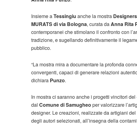
Insieme a
Tessingiu
anche la mostra
Designers 
MURATS di via Bologna
, curata da
Anna Rita
contemporanei che stimolano il confronto con l’a
tradizione, e sugellando definitivamente il lega
pubblico.
“La mostra mira a documentare la profonda conne
convergenti, capaci di generare relazioni autentic
dichiara
Punzo
.
In mostra ci saranno anche i progetti vincitori del
dal
Comune di Samugheo
per valorizzare l’arti
designer. Le creazioni, realizzate da artigiani de
degli autori selezionati, all’insegna della contami