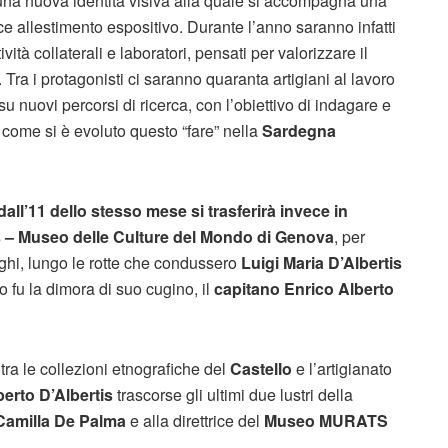
: una nuova identità visiva alla quale si accompagna una
e allestimento espositivo. Durante l’anno saranno infatti
ità collaterali e laboratori, pensati per valorizzare il
i. Tra i protagonisti ci saranno quaranta artigiani al lavoro
 nuovi percorsi di ricerca, con l’obiettivo di indagare e
e come si è evoluto questo “fare” nella
Sardegna
dall’11 dello stesso mese si trasferirà invece in
is – Museo delle Culture del Mondo di Genova
, per
oghi, lungo le rotte che condussero
Luigi Maria D’Albertis
o fu la dimora di suo cugino, il
capitano Enrico Alberto
tra le collezioni etnografiche del
Castello
e l’artigianato
berto D’Albertis
trascorse gli ultimi due lustri della
Camilla De Palma
e alla direttrice del
Museo MURATS