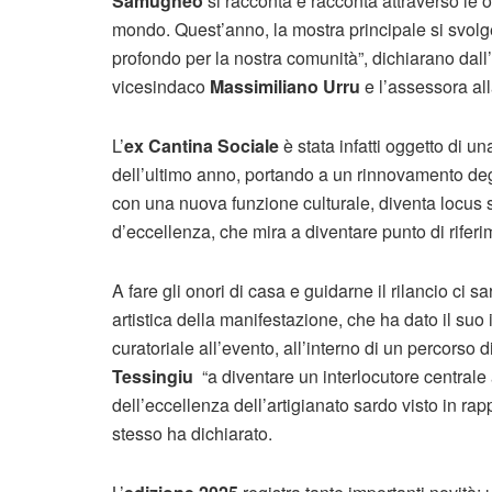
Samugheo
si racconta e racconta attraverso le
mondo. Quest’anno, la mostra principale si svolge
profondo per la nostra comunità”, dichiarano da
vicesindaco
Massimiliano Urru
e l’assessora al
L’
ex Cantina Sociale
è stata infatti oggetto di u
dell’ultimo anno, portando a un rinnovamento degli
con una nuova funzione culturale, diventa locus 
d’eccellenza, che mira a diventare punto di riferim
A fare gli onori di casa e guidarne il rilancio ci sa
artistica della manifestazione, che ha dato il su
curatoriale all’evento, all’interno di un percorso 
Tessingiu
“a diventare un interlocutore centrale a
dell’eccellenza dell’artigianato sardo visto in ra
stesso ha dichiarato.