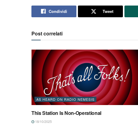
Condividi
Tweet
Post correlati
AS HEARD ON RADIO NEMESIS
This Station Is Non-Operational
18/10/2025