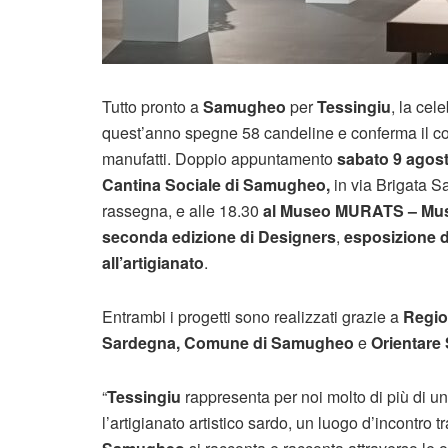
Tutto pronto a
Samugheo
per
Tessingiu
, la cel
quest’anno spegne 58 candeline e conferma il c
manufatti. Doppio appuntamento
sabato 9 agosto
Cantina Sociale di Samugheo,
in via Brigata Sa
rassegna, e alle 18.30
al Museo MURATS – Museo
seconda edizione di Designers
,
esposizione d
all’artigianato
.
Entrambi i progetti sono realizzati grazie a
Regio
Sardegna, Comune di Samugheo
e
Orientare 
“
Tessingiu
rappresenta per noi molto di più di un 
l’artigianato artistico sardo, un luogo d’incontro tr