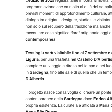
L’
edizione 2025
registra tante importanti novità
programmazione che va molto al di là del semplic
previsti momenti di approfondimento culturale, attiv
dialogo tra artigiani, designer, studiosi e visitator
non solo sul recupero della tradizione ma anche su
raccontare cosa significa “fare” artigianato oggi 
contemporanea
.
Tessingiu
sarà visitabile fino al 7 settembre e
Liguria
, per una trasferta
nel Castello D’Albert
compiere un viaggio a ritroso nel tempo e nei lu
in
Sardegna
, fino alle sale di quella che un temp
D’Albertis
.
Il progetto nasce con la voglia di creare un ponte 
contemporaneo della
Sardegna
dove
Enrico Al
propria esistenza. La curatela è affidata a
Maria 
Anna Rita Punzo
.