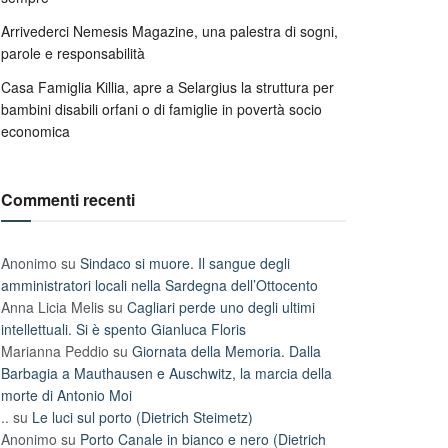
Arrivederci Nemesis Magazine, una palestra di sogni,
parole e responsabilità
Casa Famiglia Killia, apre a Selargius la struttura per
bambini disabili orfani o di famiglie in povertà socio
economica
Commenti recenti
Anonimo
su
Sindaco si muore. Il sangue degli
amministratori locali nella Sardegna dell’Ottocento
Anna Licia Melis
su
Cagliari perde uno degli ultimi
intellettuali. Si è spento Gianluca Floris
Marianna Peddio
su
Giornata della Memoria. Dalla
Barbagia a Mauthausen e Auschwitz, la marcia della
morte di Antonio Moi
..
su
Le luci sul porto (Dietrich Steimetz)
Anonimo
su
Porto Canale in bianco e nero (Dietrich