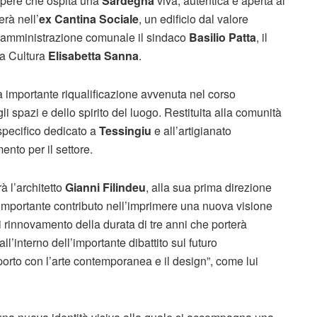
 opere che ospita una
Sardegna
viva, autentica e aperta al
rà nell’
ex
Cantina Sociale
, un edificio dal valore
ll’amministrazione comunale il sindaco
Basilio Patta
, il
la Cultura
Elisabetta Sanna
.
na importante riqualificazione avvenuta nel corso
 spazi e dello spirito del luogo. Restituita alla comunità
specifico dedicato a
Tessingiu
e all’artigianato
ento per il settore.
rà l’architetto
Gianni Filindeu
, alla sua prima direzione
o importante contributo nell’imprimere una nuova visione
di rinnovamento della durata di tre anni che porterà
ll’interno dell’importante dibattito sul futuro
pporto con l’arte contemporanea e il design”, come lui