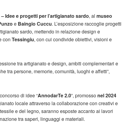
– Idee e progetti per l’artigianato sardo
, al
museo
 Punzo
e
Baingio Cuccu
. L’esposizione raccoglie progetti
rtigianato sardo, mettendo in relazione design e
me con
Tessingiu
, con cui condivide obiettivi, visioni e
ssione tra artigianato e design, ambiti complementari e
he tra persone, memorie, comunità, luoghi e affetti”,
 concorso di idee “
AnnodarTe 2.0
”, promosso
nel 2024
gianato locale attraverso la collaborazione con creativi e
l tessile e del legno, saranno esposte accanto ai lavori
nazione tra saperi, linguaggi e materiali.