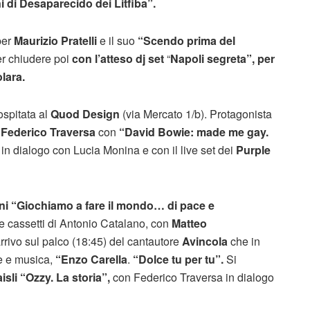
i di Desaparecido dei Litfiba”.
per
Maurizio Pratelli
e il suo
“Scendo prima del
er chiudere poi
con l’atteso
dj set
“
Napoli segreta”, per
lara.
 ospitata al
Quod Design
(via Mercato 1/b).
Protagonista
à
Federico Traversa
con
“David Bowie: made me gay.
 in dialogo con Lucia Monina e con il live set dei
Purple
ni “Giochiamo a fare il mondo… di pace e
 e cassetti di Antonio Catalano, con
Matteo
rrivo sul palco (18:45) del cantautore
Avincola
che in
e e musica,
“Enzo Carella
.
“Dolce tu per tu”.
Si
sli “Ozzy. La storia”,
con Federico Traversa in dialogo