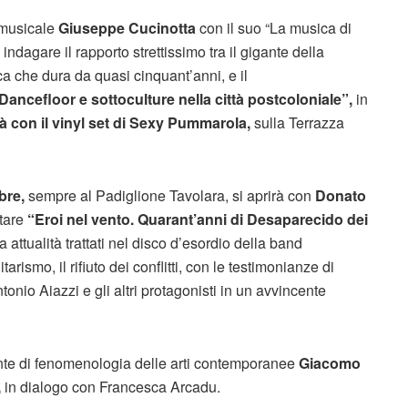
a musicale
Giuseppe Cucinotta
con il suo “La musica di
dagare il rapporto strettissimo tra il gigante della
ca che dura da quasi cinquant’anni, e il
 Dancefloor e sottoculture nella città postcoloniale”,
in
à con il vinyl set di Sexy Pummarola,
sulla Terrazza
obre,
sempre al Padiglione Tavolara, si aprirà con
Donato
ntare
“Eroi nel vento. Quarant’anni di Desaparecido dei
attualità trattati nel disco d’esordio della band
litarismo, il rifiuto dei conflitti, con le testimonianze di
nio Aiazzi e gli altri protagonisti in un avvincente
ocente di fenomenologia delle arti contemporanee
Giacomo
,
in dialogo con Francesca Arcadu.