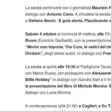
La serata continuerà con il giornalista
Maurizio Pr
dialogo
con
Antonio Canu.
A chiudere la serata
a
Stefano Benni
, “
A gola storta. Plaudicando 
Sabato 4 ottobre
si comincia di mattina,
alle 11:
Room
(Emiciclo Garibaldi), con la presentazione 
“Morire non importa. The Cure, le radici del m
Division”,
degli stessi autori, in dialogo con
Fra
La serata si aprirà
alle 19:30
al Padiglione Tavo
con Marco Russo, per proseguire con
Alessandr
Billie Holiday”
in dialogo con Sandro Neri e il li
la presentazione del libro di
Michele Monina
“
dialogo con Lucia Monina.
In contemporanea (alle 21:00)
a Cagliari, a Su