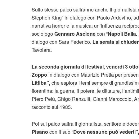
Sullo stesso palco saliranno anche
il giornalist
Stephen King” in dialogo con Paolo Ardovino, ad in
narrativa horror e la musica: un’influenza recipro
sociologo
Gennaro Ascione
con “
Napoli Balla.
dialogo con Sara Federico.
La serata si chiuder
Tavolara.
La seconda giornata di festival,
venerdì 3 ott
Zoppo
in dialogo con
Maurizio Pretta per prese
Litfiba”,
che esplora i temi sempre di grandissima 
fiorentina: la guerra, il potere, le dittature, l’antimi
Piero Pelù, Ghigo Renzulli, Gianni Maroccolo, Anto
racconto sul 1985.
Poi sul palco salirà il giornalista, scrittore e d
Pisano
con il suo “
Dove nessuno può vederti”