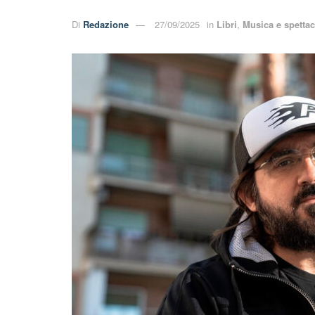
Di
Redazione
27/09/2025
in
Libri
,
Musica e spetta