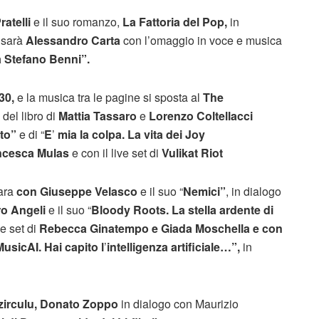
atelli
e il suo romanzo,
La Fattoria del Pop,
in
 sarà
Alessandro Carta
con l’omaggio in voce e musica
a Stefano Benni”.
30,
e la musica tra le pagine si sposta al
The
del libro di
Mattia Tassaro
e
Lorenzo Coltellacci
ito”
e di “
E
’
mia la colpa. La vita dei Joy
ncesca Mulas
e con il live set di
Vulikat Riot
lara
con Giuseppe Velasco
e il suo “
Nemici”
, in dialogo
o Angeli
e il suo “
Bloody Roots. La stella ardente di
ve set di
Rebecca Ginatempo e Giada Moschella e con
MusicAI. Hai capito l
’
intelligenza artificiale…”
,
in
 Tzirculu, Donato Zoppo
in dialogo con Maurizio