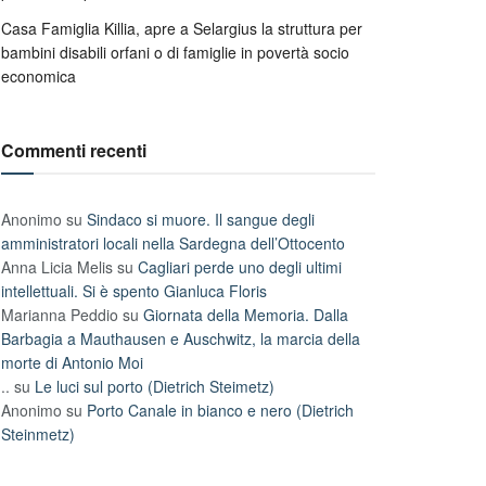
Casa Famiglia Killia, apre a Selargius la struttura per
bambini disabili orfani o di famiglie in povertà socio
economica
Commenti recenti
Anonimo
su
Sindaco si muore. Il sangue degli
amministratori locali nella Sardegna dell’Ottocento
Anna Licia Melis
su
Cagliari perde uno degli ultimi
intellettuali. Si è spento Gianluca Floris
Marianna Peddio
su
Giornata della Memoria. Dalla
Barbagia a Mauthausen e Auschwitz, la marcia della
morte di Antonio Moi
..
su
Le luci sul porto (Dietrich Steimetz)
Anonimo
su
Porto Canale in bianco e nero (Dietrich
Steinmetz)