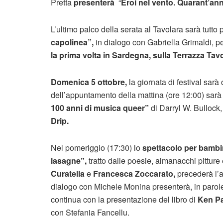
Pretta
presenterà
“
Eroi nel vento. Quarant’ann
L’ultimo palco della serata al Tavolara sarà tutto 
capolinea”,
in dialogo con Gabriella Grimaldi, p
la prima volta in Sardegna, sulla Terrazza Tavo
Domenica 5 ottobre,
la giornata di festival sarà
dell’appuntamento della mattina (ore 12:00) sar
100 anni di musica queer”
di Darryl W. Bullock,
Drip.
Nel pomeriggio (17:30) lo
spettacolo per bambi
lasagne”,
tratto dalle poesie, almanacchi pitture
Curatella
e
Francesca Zoccarato,
precederà l’a
dialogo con Michele Monina presenterà, in parol
continua con la presentazione del libro di
Ken Pai
con Stefania Fancellu.