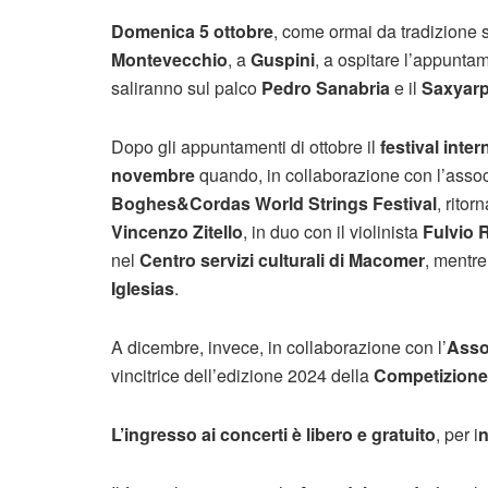
Domenica 5 ottobre
, come ormai da tradizione s
Montevecchio
, a
Guspini
, a ospitare l’appunta
saliranno sul palco
Pedro Sanabria
e il
Saxyarp
Dopo gli appuntamenti di ottobre il
festival int
novembre
quando, in collaborazione con l’asso
Boghes&Cordas World Strings Festival
, ritor
Vincenzo Zitello
, in duo con il violinista
Fulvio 
nel
Centro servizi culturali di Macomer
, mentre
Iglesias
.
A dicembre, invece, in collaborazione con l’
Assoc
vincitrice dell’edizione 2024 della
Competizione 
L’ingresso ai concerti è libero e gratuito
, per i
n