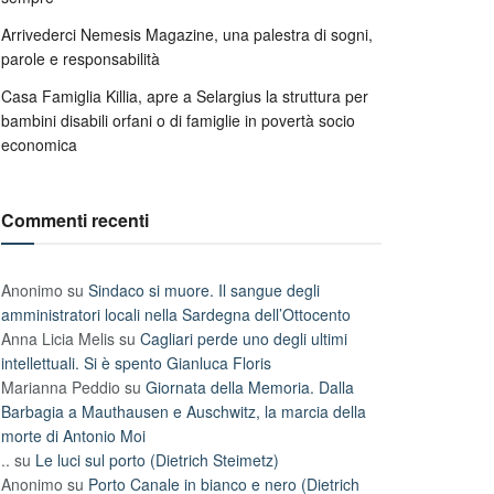
Arrivederci Nemesis Magazine, una palestra di sogni,
parole e responsabilità
Casa Famiglia Killia, apre a Selargius la struttura per
bambini disabili orfani o di famiglie in povertà socio
economica
Commenti recenti
Anonimo
su
Sindaco si muore. Il sangue degli
amministratori locali nella Sardegna dell’Ottocento
Anna Licia Melis
su
Cagliari perde uno degli ultimi
intellettuali. Si è spento Gianluca Floris
Marianna Peddio
su
Giornata della Memoria. Dalla
Barbagia a Mauthausen e Auschwitz, la marcia della
morte di Antonio Moi
..
su
Le luci sul porto (Dietrich Steimetz)
Anonimo
su
Porto Canale in bianco e nero (Dietrich