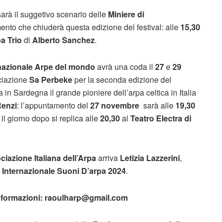
arà il suggetivo scenario delle
Miniere di
mento che chiuderà questa edizione del festival: alle
15,30
a Trio
di
Alberto Sanchez
.
ernazionale Arpe del mondo
avrà una coda il
27
e
29
ciazione
Sa Perbeke
per la seconda edizione del
na in Sardegna il grande pioniere dell’arpa celtica in Italia
Renzi
: l’appuntamento del
27 novembre
sarà alle
19,30
 il giorno dopo si replica alle
20,30
al
Teatro Electra di
iazione Italiana dell’Arpa
arriva
Letizia Lazzerini
,
Internazionale Suoni D’arpa 2024
.
formazioni: raoulharp@gmail.com