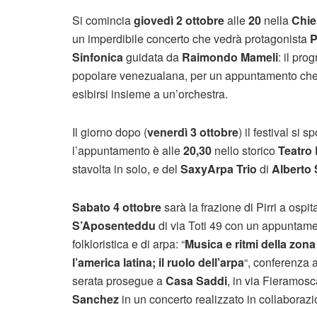
Si comincia
giovedì 2 ottobre
alle
20
nella
Chie
un imperdibile concerto che vedrà protagonista
P
Sinfonica
guidata da
Raimondo Mameli
: il pr
popolare venezualana, per un appuntamento che per
esibirsi insieme a un’orchestra.
Il giorno dopo (
venerdì 3 ottobre
) il festival si 
l’appuntamento è alle
20,30
nello storico
Teatro 
stavolta in solo, e del
SaxyArpa Trio
di
Alberto
Sabato 4 ottobre
sarà la frazione di Pirri a ospit
S’Aposenteddu
di via Toti 49 con un appuntamen
folkloristica e di arpa: “
Musica e ritmi della zon
l’america latina; il ruolo dell’arpa
“, conferenza 
serata prosegue a
Casa Saddi
, in via Fieramosc
Sanchez
in un concerto realizzato in collaboraz