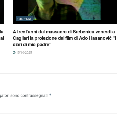
CINEMA
la
A trent’anni dal massacro di Srebenica venerdì a
al
Cagliari la proiezione del film di Ado Hasanović “I
diari di mio padre”
15/10/2025
gatori sono contrassegnati
*