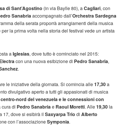
sa di Sant’Agostino
(in via Baylle 80), a
Cagliari
, con
edro Sanabria
accompagnato dall’
Orchestra Sardegna
ogramma della serata proporrà arrangiamenti della musica
 la prima volta nella storia del festival vede un artista
sposta a
Iglesias
, dove tutto è cominciato nel 2015:
Electra
con una nuova esibizione di
Pedro Sanabria
,
 Sanchez
.
are le iniziative della giornata. Si comincia alle
17,30
a
to divulgativo aperto a tutti gli appasionati di musica
a centro-nord del venezuela e le connessioni con
a cura di
Pedro Sanabria
e
Raoul Moretti
. Alle
19,30
la
a 17, dove si esibirà il
Saxyarpa Trio
di
Alberto
ione con l’associazione
Symponia
.