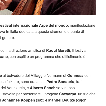
festival internazionale
Arpe del mondo
, manifestazione
eva in Italia dedicata a questo strumento e punto di
ni genere.
, con la direzione artistica di
Raoul Moretti
, il festival
cane
, con ospiti e un programma che difficilmente è
e
al belvedere del Villaggio Normann di
Gonnesa
con i
oso folklore, sono ora attesi
Pedro Sanabria
, tra i
d del Venezuela, e
Alberto Sanchez
, virtuoso
l stavolta per presentare il progetto
Saxyarpa
, un trio che
hi
Johannes Köppen
(sax) e
Manuel Beutke
(cajon).