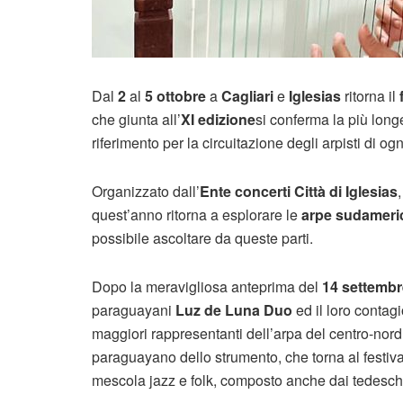
Dal
2
al
5 ottobre
a
Cagliari
e
Iglesias
ritorna il
che giunta all’
XI edizione
si conferma la più long
riferimento per la circuitazione degli arpisti di og
Organizzato dall’
Ente concerti Città di Iglesias
quest’anno ritorna a esplorare le
arpe sudameri
possibile ascoltare da queste parti.
Dopo la meravigliosa anteprima del
14 settembr
paraguayani
Luz de Luna Duo
ed il loro contagi
maggiori rappresentanti dell’arpa del centro-nor
paraguayano dello strumento, che torna al festiva
mescola jazz e folk, composto anche dai tedesc