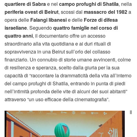
quartiere di Sabra
e nel
campo profughi di Shatila
, nella
periferia ovest di Beirut
, scossi dal
massacro del 1982
a
opera delle
Falangi libanesi
e delle
Forze di difesa
israeliane
. Seguendo
quattro famiglie
nel corso di
quattro anni
, il documentario offre un accesso
straordinario alla vita quotidiana e ai duri rituali di
sopravvivenza in una Beirut sull’orlo del collasso
finanziario. Un connubio di storie umane avvincenti, colme
di resilienza e speranza, scelto dalla giuria per la sua
capacità di “raccontare la drammaticità della vita all’interno
del campo profughi di Shatila, entrando in punta di piedi
nell’intimità profonda delle vite di alcuni dei suoi abitanti”
attraverso “un uso efficace della cinematografia”.
Il