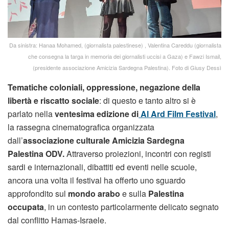
Da sinistra: Hanaa Mohamed, (giornalista palestinese) , Valentina Careddu (giornalista
che consegna la targa in memoria dei giornalisti uccisi a Gaza) e Fawzi Ismail,
(presidente associazione Amicizia Sardegna Palestina). Foto di Giusy Dessì
Tematiche coloniali, oppressione, negazione della
libertà e riscatto sociale
: di questo e tanto altro si è
parlato nella
ventesima edizione di
Al Ard Film Festival
,
la rassegna cinematografica organizzata
dall’
associazione culturale Amicizia Sardegna
Palestina ODV.
Attraverso proiezioni, incontri con registi
sardi e internazionali, dibattiti ed eventi nelle scuole,
ancora una volta il festival ha offerto uno sguardo
approfondito sul
mondo arabo
e sulla
Palestina
occupata
, in un contesto particolarmente delicato segnato
dal conflitto Hamas-Israele.