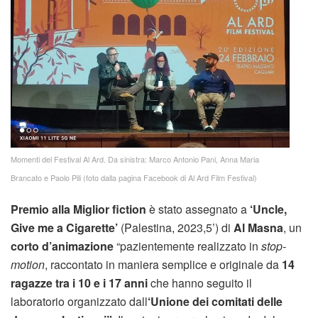
Momenti del Festival Al Ard. Da sinistra: Marco Antonio Pani, Anna Maria
Brancato e Paolo Pili (foto dalla pagina Facebook di Al Ard Film Festival)
Premio alla Miglior fiction
è stato assegnato a
‘Uncle,
Give me a Cigarette’
(Palestina, 2023,5’) di
Al Masna
, un
corto d’animazione
“pazientemente realizzato in
stop-
motion
, raccontato in maniera semplice e originale da
14
ragazze tra i 10 e i 17 anni
che hanno seguito il
laboratorio organizzato dall
‘Unione dei comitati delle