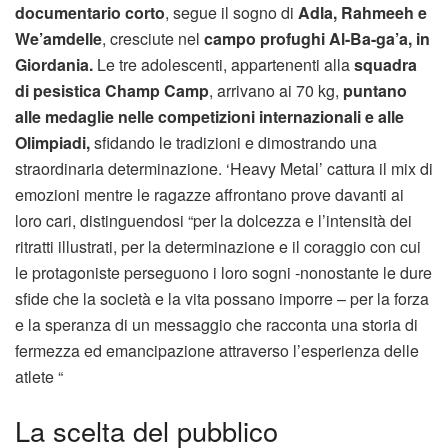
documentario corto
, segue il sogno di
Adla, Rahmeeh e
We’amdelle
, cresciute nel
campo profughi Al-Ba-ga’a, in
Giordania.
Le tre adolescenti, appartenenti alla
squadra
di pesistica Champ Camp
, arrivano ai 70 kg,
puntano
alle medaglie nelle competizioni internazionali e alle
Olimpiadi,
sfidando le tradizioni e dimostrando una
straordinaria determinazione. ‘Heavy Metal’ cattura il mix di
emozioni mentre le ragazze affrontano prove davanti ai
loro cari, distinguendosi “per la dolcezza e l’intensità dei
ritratti illustrati, per la determinazione e il coraggio con cui
le protagoniste perseguono i loro sogni -nonostante le dure
sfide che la società e la vita possano imporre – per la forza
e la speranza di un messaggio che racconta una storia di
fermezza ed emancipazione attraverso l’esperienza delle
atlete “
La scelta del pubblico