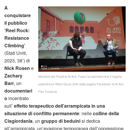
A
conquistare
il pubblico
‘Reel Rock:
Resistance
Climbing’
(Stati Uniti,
2023, 38’) di
Nick Rosen
e
Zachary
Momenti del Festival Al Ard. Fawzi Ismail intervista il regista
Barr
, un
palestinese Ward Kyyal (foto dalla pagina Facebook di Al Ard
documentari
Film Festival)
o
incentrato
sull’
effetto terapeutico dell’arrampicata in una
situazione di conflitto permanente
: nelle
colline della
Cisgiordania
, un
gruppo di beduini
si dedica
all’arrampicata, un’evasione temporanea dall’oppressione