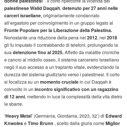
donne palestinesi”
. Il corto ripercorre la vicenda del
palestinese Walid Daqqah
,
detenuto per 27 anni nelle
carceri israeliane
, originariamente condannato
all’ergastolo per coinvolgimento in un gruppo legato al
Fronte Popolare per la Liberazione della Palestina.
Nonostante una riduzione della pena nel
2012
, nel
2018
gli fu imputato il contrabbando di telefoni, prolungando la
sua
detenzione fino al 2025.
Affetto da malattie croniche
e cancro al midollo osseo, il sistema carcerario israeliano
negò il suo accesso a un trapianto vitale, evidenziando la
durezza del sistema giudiziario verso i palestinesi. Il corto
si focalizza su un
momento cruciale
in cui Daqqah è
coinvolto in un
incontro significativo con un ragazzino
di 12 anni
, mettendo in luce la complessità della vita dietro
le sbarre.
‘Heavy Metal’
(Germania, Giordania, 2023, 32’) di
Edward
Knwoles
e
Timo Brunn
, scelto dalla giuria come
Miglior