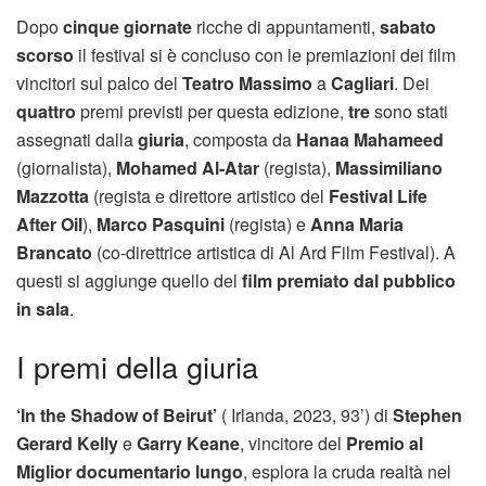
Dopo
cinque giornate
ricche di appuntamenti,
sabato
scorso
il festival si è concluso con le premiazioni dei film
vincitori sul palco del
Teatro Massimo
a
Cagliari
. Dei
quattro
premi previsti per questa edizione,
tre
sono stati
assegnati dalla
giuria
, composta da
Hanaa Mahameed
(giornalista),
Mohamed Al-Atar
(regista),
Massimiliano
Mazzotta
(regista e direttore artistico del
Festival Life
After Oil
),
Marco Pasquini
(regista) e
Anna Maria
Brancato
(co-direttrice artistica di Al Ard Film Festival). A
questi si aggiunge quello del
film premiato dal pubblico
in sala
.
I premi della giuria
‘In the Shadow of Beirut’
( Irlanda, 2023, 93’) di
Stephen
Gerard Kelly
e
Garry Keane
, vincitore del
Premio al
Miglior documentario lungo
, esplora la cruda realtà nel