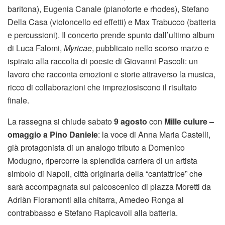
baritona), Eugenia Canale (pianoforte e rhodes), Stefano
Della Casa (violoncello ed effetti) e Max Trabucco (batteria
e percussioni). Il concerto prende spunto dall’ultimo album
di Luca Falomi,
Myricae
, pubblicato nello scorso marzo e
ispirato alla raccolta di poesie di Giovanni Pascoli: un
lavoro che racconta emozioni e storie attraverso la musica,
ricco di collaborazioni che impreziosiscono il risultato
finale.
La rassegna si chiude sabato
9 agosto
con
Mille culure –
omaggio a Pino Daniele
: la voce di Anna Maria Castelli,
già protagonista di un analogo tributo a Domenico
Modugno, ripercorre la splendida carriera di un artista
simbolo di Napoli, città originaria della “cantattrice” che
sarà accompagnata sul palcoscenico di piazza Moretti da
Adriàn Fioramonti alla chitarra, Amedeo Ronga al
contrabbasso e Stefano Rapicavoli alla batteria.