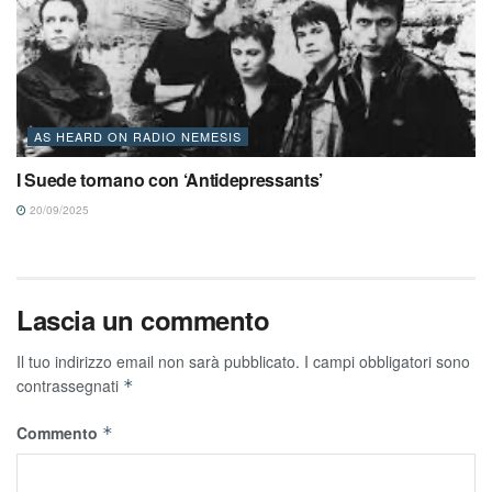
AS HEARD ON RADIO NEMESIS
I Suede tornano con ‘Antidepressants’
20/09/2025
Lascia un commento
Il tuo indirizzo email non sarà pubblicato.
I campi obbligatori sono
contrassegnati
*
Commento
*