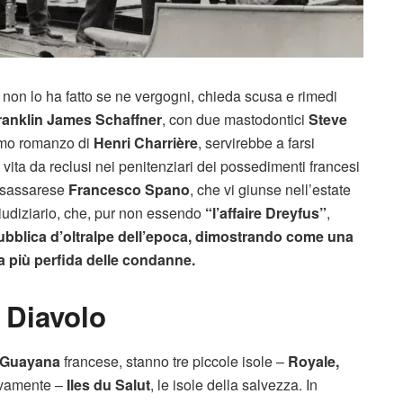
i non lo ha fatto se ne vergogni, chieda scusa e rimedi
ranklin James Schaffner
, con due mastodontici
Steve
imo romanzo di
Henri Charrière
, servirebbe a farsi
ita da reclusi nei penitenziari dei possedimenti francesi
l sassarese
Francesco Spano
, che vi giunse nell’estate
iudiziario, che, pur non essendo
“l’affaire Dreyfus”
,
 pubblica d’oltralpe dell’epoca, dimostrando come una
a più perfida delle condanne.
l Diavolo
Guayana
francese, stanno tre piccole isole –
Royale,
ivamente –
Iles du Salut
, le isole della salvezza. In