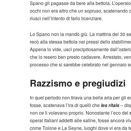
Spano gli pagasse da bere alla bettola. L’operai
occhi non era altro che un sopruso, scatenando c
riuscì nell’intento di farlo licenziare.
Lo Spano non la mandò giù. La mattina del 30 sett
recò alla stessa bettola nei pressi dello stabilim
Appena lo vide, uscì precipitosamente dall’osteria
che lo resero ben presto cadavere. Arrestato, ven
processo che si sarebbe celebrato nel gennaio s
Razzismo e pregiudizi
In quel periodo non tirava una bella aria per gli em
fosse, scatenava l’ira di quelli che
les ritals
– disp
non ce li volevano proprio. Nonostante l’eco del
operai italiani addetti alle saline, fosse ancora v
come Tolone e La Seyne, luoghi dove vi era da tem