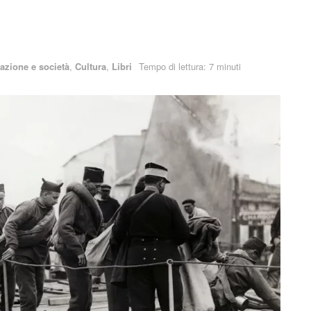
zione e società
,
Cultura
,
Libri
Tempo di lettura: 7 minuti