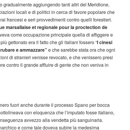
no gradualmente aggiungendo tanti altri del Meridione,
ioni locali e di politici in cerca di favore popolare che
ai francesi e seri provvedimenti contro quelli forestieri.
ue marsallaise et regionale pour la proctection de
veva come occupazione principale quella di affiggere e
ù gettonato era il fatto che gli italiani fossero “
I cinesi
er rubare e ammazzare”
e che sarebbe stata ora che ogni
zioni di stranieri venisse revocato, e che venissero presi
ere contro il grande affluire di gente che non veniva in
ennero fuori anche durante il processo Spano per bocca
ottolineava con eloquenza che l’imputato fosse italiano,
conseguenza avvezzo alla vendetta più sanguinaria.
n anarchico e come tale doveva subire la medesima