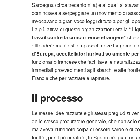
Sardegna (circa trecentomila) e ai quali si stava
cominciava a serpeggiare un movimento di associaz
invocavano a gran voce leggi di tutela per gli oper
La più attiva di queste organizzazioni era la
“Lig
travail contre la concurrence etrangerè”
che a
diffondere manifesti e opuscoli dove l’argomento pi
d’Europa, accoltellatori arrivati solamente p
funzionario francese che facilitava le naturalizza
immediati provvedimenti agli sbarchi e alle fronti
Francia che per razziare e rapinare.
Il processo
Le stesse idee razziste e gli stessi pregiudizi v
dello stesso procuratore generale, che non solo s
ma aveva l’ulteriore colpa di essere sardo e di 
Inoltre, per il procuratore, lo Spano era pure u