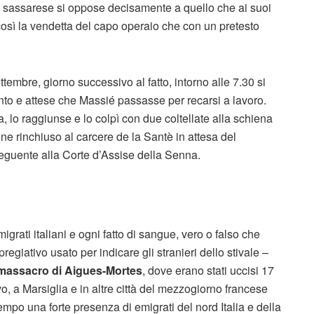
o sassarese si oppose decisamente a quello che ai suoi
osì la vendetta del capo operaio che con un pretesto
embre, giorno successivo al fatto, intorno alle 7.30 si
ento e attese che Massié passasse per recarsi a lavoro.
, lo raggiunse e lo colpì con due coltellate alla schiena
ne rinchiuso al carcere de la Santè in attesa del
eguente alla Corte d’Assise della Senna.
igrati italiani e ogni fatto di sangue, vero o falso che
regiativo usato per indicare gli stranieri dello stivale –
massacro di Aigues-Mortes
, dove erano stati uccisi 17
ivo, a Marsiglia e in altre città del mezzogiorno francese
po una forte presenza di emigrati del nord Italia e della