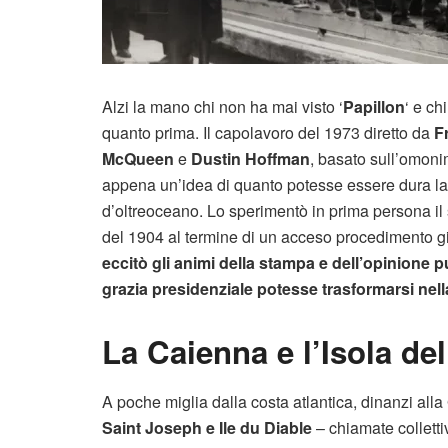
Alzi la mano chi non ha mai visto ‘
Papillon
‘ e ch
quanto prima. Il capolavoro del 1973 diretto da
F
McQueen
e
Dustin Hoffman
, basato sull’omon
appena un’idea di quanto potesse essere dura la v
d’oltreoceano. Lo sperimentò in prima persona i
del 1904 al termine di un acceso procedimento g
eccitò gli animi della stampa e dell’opinione
grazia presidenziale potesse trasformarsi nell
La Caienna e l’Isola de
A poche miglia dalla costa atlantica, dinanzi alla
Saint Joseph e Ile du Diable
– chiamate collett