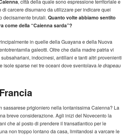
Caienna
, città della quale sono espressione territoriale e
 di carcere disumano da utilizzare per indicare quei
no decisamente brutali.
Quanto volte abbiamo sentito
nara come della “Caienna sarda”?
 principalmente in quelle della Guayana e della Nuova
ntotrentamila galeotti. Oltre che dalla madre patria vi
subsahariani, indocinesi, antillani e tanti altri provenienti
le isole sparse nei tre oceani dove sventolava
le
drapeau
 Francia
un sassarese prigioniero nella lontanissima Caienna? La
na breve considerazione. Agli inizi del Novecento la
ani che al posto di prendere il transatlantico per le
una non troppo lontano da casa, limitandosi a varcare le