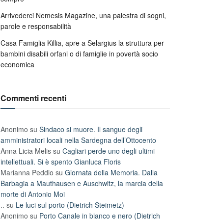
Arrivederci Nemesis Magazine, una palestra di sogni,
parole e responsabilità
Casa Famiglia Killia, apre a Selargius la struttura per
bambini disabili orfani o di famiglie in povertà socio
economica
Commenti recenti
Anonimo
su
Sindaco si muore. Il sangue degli
amministratori locali nella Sardegna dell’Ottocento
Anna Licia Melis
su
Cagliari perde uno degli ultimi
intellettuali. Si è spento Gianluca Floris
Marianna Peddio
su
Giornata della Memoria. Dalla
Barbagia a Mauthausen e Auschwitz, la marcia della
morte di Antonio Moi
..
su
Le luci sul porto (Dietrich Steimetz)
Anonimo
su
Porto Canale in bianco e nero (Dietrich