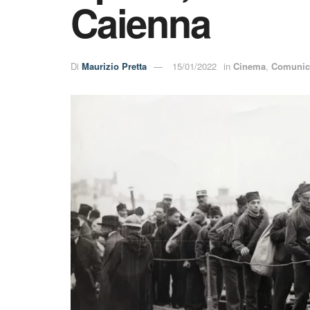
Caienna
Di
Maurizio Pretta
15/01/2022
in
Cinema
,
Comunica