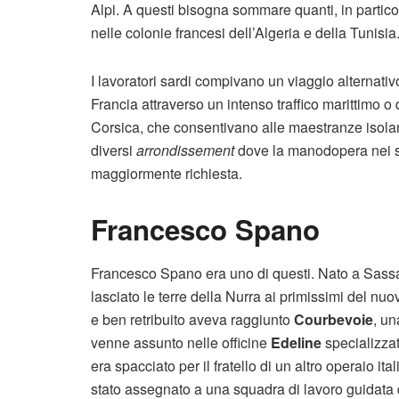
Alpi. A questi bisogna sommare quanti, in partico
nelle colonie francesi dell’Algeria e della Tunisia
I lavoratori sardi compivano un viaggio alternativ
Francia attraverso un intenso traffico marittimo 
Corsica, che consentivano alle maestranze isolan
diversi
arrondissement
dove la manodopera nei sett
maggiormente richiesta.
Francesco Spano
Francesco Spano era uno di questi. Nato a Sassa
lasciato le terre della Nurra ai primissimi del nu
e ben retribuito aveva raggiunto
Courbevoie
, un
venne assunto nelle officine
Edeline
specializzat
era spacciato per il fratello di un altro operaio it
stato assegnato a una squadra di lavoro guidata