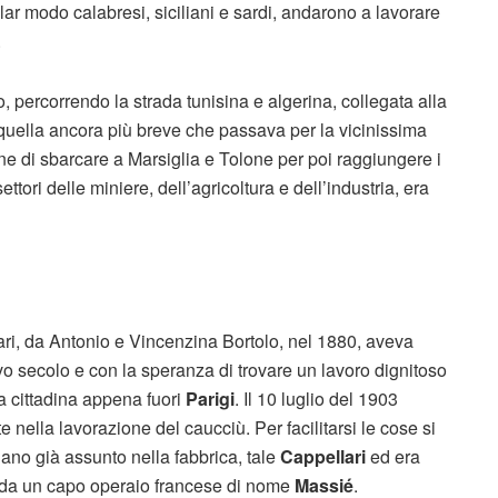
lar modo calabresi, siciliani e sardi, andarono a lavorare
.
o, percorrendo la strada tunisina e algerina, collegata alla
o quella ancora più breve che passava per la vicinissima
e di sbarcare a Marsiglia e Tolone per poi raggiungere i
ori delle miniere, dell’agricoltura e dell’industria, era
ri, da Antonio e Vincenzina Bortolo, nel 1880, aveva
ovo secolo e con la speranza di trovare un lavoro dignitoso
a cittadina appena fuori
Parigi
. Il 10 luglio del 1903
e nella lavorazione del caucciù. Per facilitarsi le cose si
aliano già assunto nella fabbrica, tale
Cappellari
ed era
 da un capo operaio francese di nome
Massié
.